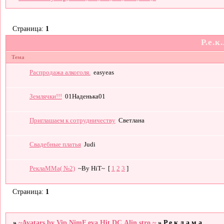
Страница:
1
Р.е.к
Тема
Распродажа алкоголя.
easyeas
Землячки!!!
01Наденька01
Приглашаем к сотрудничеству
Светлана
Свадебные платья
Judi
РеклаММа( №2)
~By HiT~
[
1
2
3
]
Страница:
1
»
~Avatars by Vip,NimF,eva,Hit,DC,Alin,stro,~
»
Р.е.к.л.а.м.а.