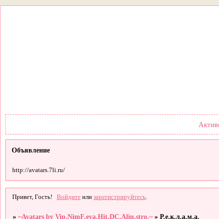
Форум
Участники
По
Актив
Объявление
http://avatars.7li.ru/
Привет, Гость!
Войдите
или
зарегистрируйтесь
.
»
~Avatars by Vip,NimF,eva,Hit,DC,Alin,stro,~
»
Р.е.к.л.а.м.а.